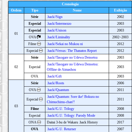
Cronologia
Ordem
Tipo
Nome
Exibição
Série
.hack//Sign
2002
Especial
.hack//Intermezzo
2003
Especial
.hack//Unison
2003
01
OVA
.hack//Liminality
2002~2003
Filme
.hack//Sekai no Mukou ni
2012
Especial
.hack//Versus: The Thanatos Report
2012
Série
.hack//Tasogare no Udewa Densetsu
2003
.hack//Tasogare no Udewa Densetsu:
02
Especial
2003
Offline de Aimashou
OVA
.hack//Gift
2003
Série
.hack//Roots
2006
OVA
.hack//Quantum
2011
.hack//Quantum: Sore ike! Bokura no
Especial
2011
Chimuchimu-chan!!
03
Filme
.hack//G.U. Trilogy
2008
Especial
.hack//G.U. Trilogy: Parody Mode
2008
ONA
Daitai 3-bu de Wakaru .hack History
2017
OVA
.hack//G.U. Returner
2007