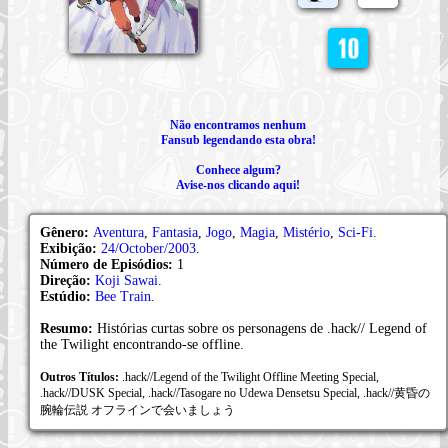
Não encontramos nenhum
Fansub legendando esta obra!
Conhece algum?
Avise-nos clicando aqui!
Gênero:
Aventura
,
Fantasia
,
Jogo
,
Magia
,
Mistério
,
Sci-Fi
.
Exibição:
24/October/2003
.
Número de Episódios:
1
Direção:
Koji Sawai
.
Estúdio:
Bee Train
.
Resumo:
Histórias curtas sobre os personagens de .hack// Legend of
the Twilight encontrando-se offline.
Outros Títulos:
.hack//Legend of the Twilight Offline Meeting Special,
.hack//DUSK Special, .hack//Tasogare no Udewa Densetsu Special, .hack//黄昏の
腕輪伝説 オフラインで会いましょう