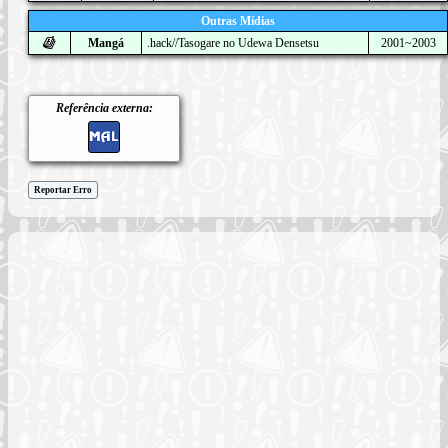
Outras Mídias
Mangá
.hack//Tasogare no Udewa Densetsu
2001~2003
Referência externa:
Reportar Erro