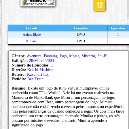
Fansub
Formatos
Episódios
Anime Blade
DVD
1
Kurenai
DVD
1
Gênero:
Aventura
,
Fantasia
,
Jogo
,
Magia
,
Mistério
,
Sci-Fi
.
Exibição:
28/March/2003
.
Número de Episódios:
1
Direção:
Koichi Mashimo
.
Roteiro:
Kazunori Ito
.
Estúdio:
Bee Train
.
Resumo:
Existe um jogo de RPG virtual multiplayer online,
conhecido como "The World". Nele há um evento realizado na
Masmorra de Nankoflank que Miruru, um personagem no jogo,
compromete-se com Bear, outro personagem do jogo. Mimiru
confessa que não está fazendo o evento pelos tesouros ou experiência,
mas pelas lembranças de quando começou a jogar. Os dois mais tarde
conhecem um certo personagem chamado Mimika e juntos, os três
passam por missões e eventos, enquanto Mimiru aprende o
significado do jogo.