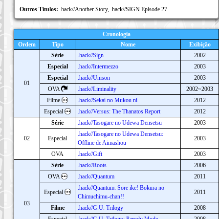
Outros Títulos:
.hack//Another Story, .hack//SIGN Episode 27
Cronologia
Ordem
Tipo
Nome
Exibição
Série
.hack//Sign
2002
Especial
.hack//Intermezzo
2003
Especial
.hack//Unison
2003
01
OVA
.hack//Liminality
2002~2003
Filme
.hack//Sekai no Mukou ni
2012
Especial
.hack//Versus: The Thanatos Report
2012
Série
.hack//Tasogare no Udewa Densetsu
2003
.hack//Tasogare no Udewa Densetsu:
02
Especial
2003
Offline de Aimashou
OVA
.hack//Gift
2003
Série
.hack//Roots
2006
OVA
.hack//Quantum
2011
.hack//Quantum: Sore ike! Bokura no
Especial
2011
Chimuchimu-chan!!
03
Filme
.hack//G.U. Trilogy
2008
Especial
.hack//G.U. Trilogy: Parody Mode
2008