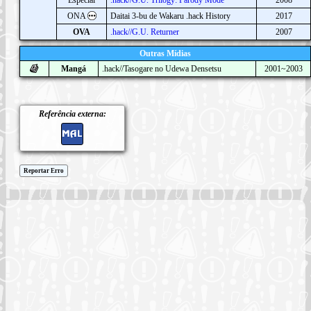
ONA
Daitai 3-bu de Wakaru .hack History
2017
OVA
.hack//G.U. Returner
2007
Outras Mídias
Mangá
.hack//Tasogare no Udewa Densetsu
2001~2003
Referência externa:
Reportar Erro