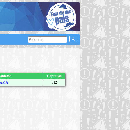
anlator
Capítulos
AMA
312