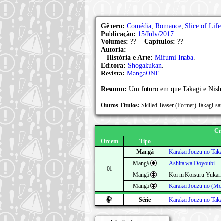
Gênero:
Comédia
,
Romance
,
Slice of Life
Publicação:
15/July/2017
.
Volumes:
??
Capítulos:
??
Autoria:
História e Arte:
Mifumi Inaba
.
Editora:
Shogakukan
.
Revista:
MangaONE
.
Resumo:
Um futuro em que Takagi e Nishi
Outros Títulos:
Skilled Teaser (Former)
Cr
Ordem
Tipo
Mangá
Karakai Jouzu no Tak
Mangá
Ashita wa Doyoubi
01
Mangá
Koi ni Koisuru Yukar
Mangá
Karakai Jouzu no (Mo
Série
Karakai Jouzu no Tak