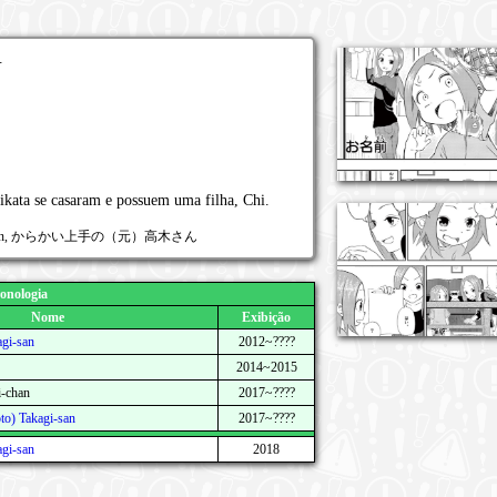
.
kata se casaram e possuem uma filha, Chi.
 Takagi-san, からかい上手の（元）高木さん
onologia
Nome
Exibição
agi-san
2012~????
2014~2015
i-chan
2017~????
to) Takagi-san
2017~????
agi-san
2018