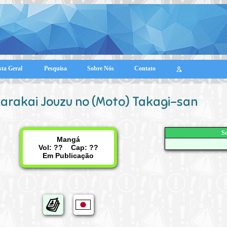
sta Geral
Pesquisa
Sobre Nós
Contato
arakai Jouzu no (Moto) Takagi-san
Sc
Mangá
Vol: ?? Cap: ??
Em Publicação