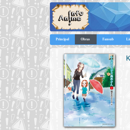
Principal
Obras
Fansub
Li
K