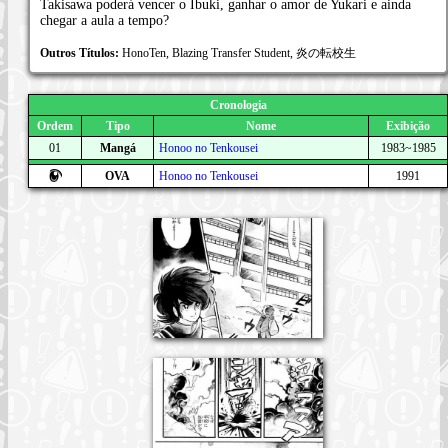
Takisawa poderá vencer o Ibuki, ganhar o amor de Yukari e ainda
chegar a aula a tempo?
Outros Títulos:
HonoTen, Blazing Transfer Student, 炎の転校生
Cronologia
Ordem
Tipo
Nome
Exibição
01
Mangá
Honoo no Tenkousei
1983~1985
OVA
Honoo no Tenkousei
1991