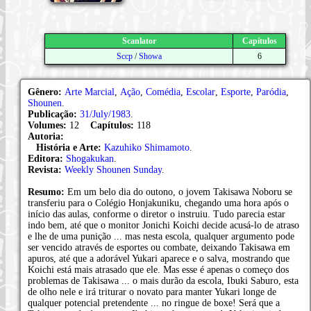
Scanlator
Capítulos
Sccp
/
Showa
6
Gênero:
Arte Marcial
,
Ação
,
Comédia
,
Escolar
,
Esporte
,
Paródia
,
Shounen
.
Publicação:
31/July/1983
.
Volumes:
12
Capítulos:
118
Autoria:
História e Arte:
Kazuhiko Shimamoto
.
Editora:
Shogakukan
.
Revista:
Weekly Shounen Sunday
.
Resumo:
Em um belo dia do outono, o jovem Takisawa Noboru se
transferiu para o Colégio Honjakuniku, chegando uma hora após o
início das aulas, conforme o diretor o instruiu. Tudo parecia estar
indo bem, até que o monitor Jonichi Koichi decide acusá-lo de atraso
e lhe de uma punição ... mas nesta escola, qualquer argumento pode
ser vencido através de esportes ou combate, deixando Takisawa em
apuros, até que a adorável Yukari aparece e o salva, mostrando que
Koichi está mais atrasado que ele. Mas esse é apenas o começo dos
problemas de Takisawa ... o mais durão da escola, Ibuki Saburo, esta
de olho nele e irá triturar o novato para manter Yukari longe de
qualquer potencial pretendente ... no ringue de boxe! Será que a