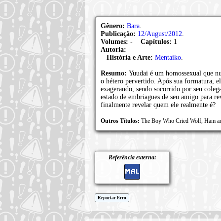
Gênero:
Bara
.
Publicação:
12/August/2012
.
Volumes:
-
Capítulos:
1
Autoria:
História e Arte:
Mentaiko
.
Resumo:
Yuudai é um homossexual que nun
o hétero pervertido. Após sua formatura, e
exagerando, sendo socorrido por seu coleg
estado de embriagues de seu amigo para rev
finalmente revelar quem ele realmente é?
Outros Títulos:
The Boy Who Cried Wolf, Ha
Referência externa:
Reportar Erro