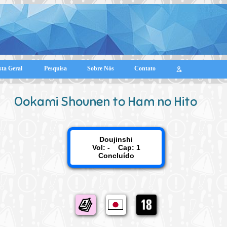
sta Geral
Pesquisa
Sobre Nós
Contato
Ookami Shounen to Ham no Hito
Doujinshi
Vol: - Cap: 1
Concluído