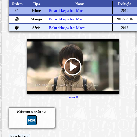
Ordem
Tipo
Nome
Exibição
01
Filme
Boku dake ga Inai Machi
2016
Mangá
Boku dake ga Inai Machi
2012~2016
Série
Boku dake ga Inai Machi
2016
Trailer 01
Referência externa:
Reportar Erro