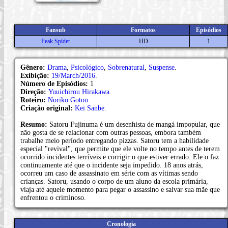
Fansub
Formatos
Episódios
Peak Spider
HD
1
Gênero:
Drama
,
Psicológico
,
Sobrenatural
,
Suspense
.
Exibição:
19/March/2016
.
Número de Episódios:
1
Direção:
Yuuichirou Hirakawa
.
Roteiro:
Noriko Gotou
.
Criação original:
Kei Sanbe
.
Resumo:
Satoru Fujinuma é um desenhista de mangá impopular, que
não gosta de se relacionar com outras pessoas, embora também
trabalhe meio período entregando pizzas. Satoru tem a habilidade
especial "revival", que permite que ele volte no tempo antes de terem
ocorrido incidentes terríveis e corrigir o que estiver errado. Ele o faz
continuamente até que o incidente seja impedido. 18 anos atrás,
ocorreu um caso de assassinato em série com as vítimas sendo
crianças. Satoru, usando o corpo de um aluno da escola primária,
viaja até aquele momento para pegar o assassino e salvar sua mãe que
enfrentou o criminoso.
Cronologia