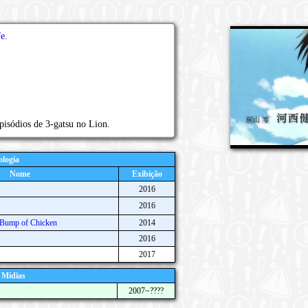
fe
.
pisódios de 3-gatsu no Lion.
logia
Nome
Exibição
2016
2016
 Bump of Chicken
2014
2016
2017
 Mídias
2007~????