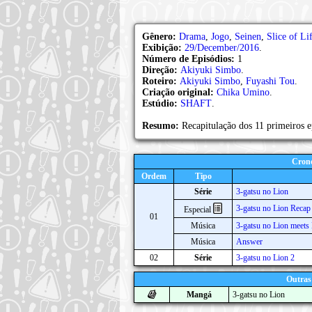
Gênero:
Drama
,
Jogo
,
Seinen
,
Slice of Li
Exibição:
29/December/2016
.
Número de Episódios:
1
Direção:
Akiyuki Simbo
.
Roteiro:
Akiyuki Simbo
,
Fuyashi Tou
.
Criação original:
Chika Umino
.
Estúdio:
SHAFT
.
Resumo:
Recapitulação dos 11 primeiros e
Crono
Ordem
Tipo
Série
3-gatsu no Lion
3-gatsu no Lion Recap
Especial
01
Música
3-gatsu no Lion meets
Música
Answer
02
Série
3-gatsu no Lion 2
Outras
Mangá
3-gatsu no Lion