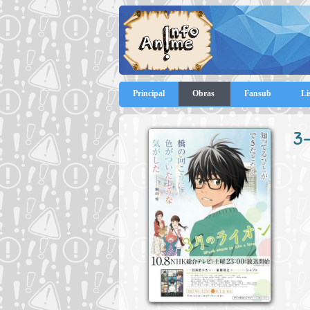
Principal
Obras
Fansub
Li
3-