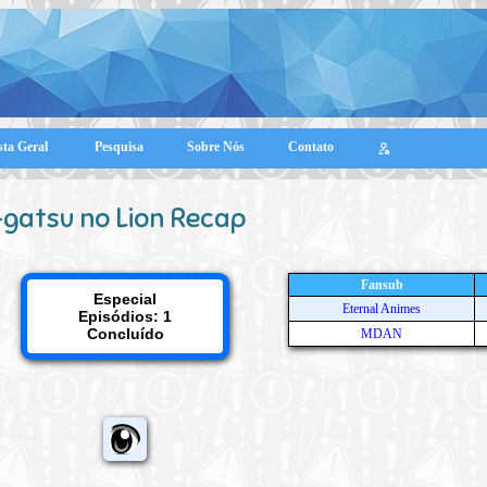
sta Geral
Pesquisa
Sobre Nós
Contato
gatsu no Lion Recap
Fansub
Especial
Eternal Animes
Episódios: 1
Concluído
MDAN