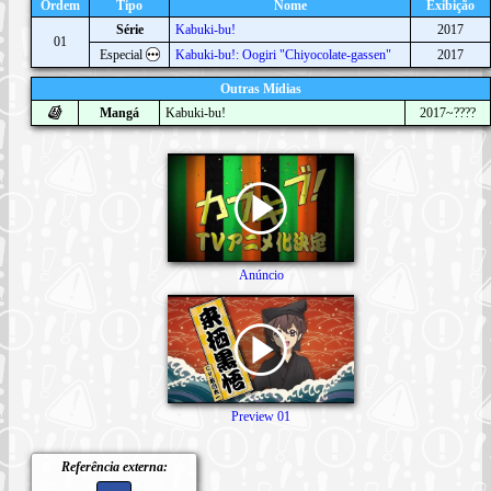
Ordem
Tipo
Nome
Exibição
Série
Kabuki-bu!
2017
01
Especial
Kabuki-bu!: Oogiri "Chiyocolate-gassen"
2017
Outras Mídias
Mangá
Kabuki-bu!
2017~????
Anúncio
Preview 01
Referência externa: