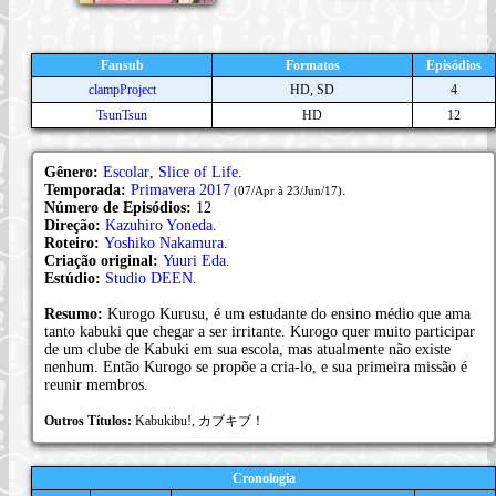
Fansub
Formatos
Episódios
clampProject
HD, SD
4
TsunTsun
HD
12
Gênero:
Escolar
,
Slice of Life
.
Temporada:
Primavera 2017
.
(07/Apr à 23/Jun/17)
Número de Episódios:
12
Direção:
Kazuhiro Yoneda
.
Roteiro:
Yoshiko Nakamura
.
Criação original:
Yuuri Eda
.
Estúdio:
Studio DEEN
.
Resumo:
Kurogo Kurusu, é um estudante do ensino médio que ama
tanto kabuki que chegar a ser irritante. Kurogo quer muito participar
de um clube de Kabuki em sua escola, mas atualmente não existe
nenhum. Então Kurogo se propõe a cria-lo, e sua primeira missão é
reunir membros.
Outros Títulos:
Kabukibu!, カブキブ！
Cronologia