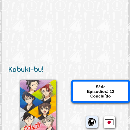
Kabuki-bu!
Série
Episódios: 12
Concluído