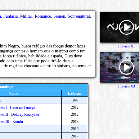
a
,
Fantasia
,
Militar
,
Romance
,
Seinen
,
Sobrenatural
,
him Negro, busca refúgio das forças demoníacas
Preview 01
 vingança contra o homem que o marcou como um
a força titânica, habilidade e espada, Guts deve
ndo com uma fúria que pode tirá-lo de sua
 de esgrima chocante e destino sinistro, no tema de
Preview 03
onologia
Nome
Exibição
k
1997
-hen I - Haou no Tamago
2012
hen II - Doldrey Kouryaku
2012
hen III - Kourin
2013
2016
2017