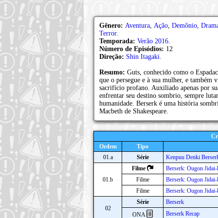
Gênero:
Aventura
,
Ação
,
Demônio
,
Dram
Terror
.
Temporada:
Verão 2016
.
Número de Episódios:
12
Direção:
Shin Itagaki
.
Resumo:
Guts, conhecido como o Espadac
que o persegue e à sua mulher, e também
sacrifício profano. Auxiliado apenas por su
enfrentar seu destino sombrio, sempre luta
humanidade. Berserk é uma história sombria
Macbeth de Shakespeare.
Cr
Ordem
Tipo
01.a
Série
Kenpuu Denki Berser
Filme
Berserk: Ougon Jidai
01.b
Filme
Berserk: Ougon Jidai-
Filme
Berserk: Ougon Jidai-
Série
Berserk
02
Berserk Recap
ONA