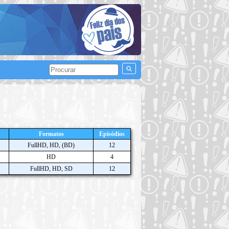
Formatos
Episódios
FullHD, HD, (BD)
12
HD
4
FullHD, HD, SD
12