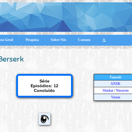
sta Geral
Pesquisa
Sobre Nós
Contato
Berserk
Fansub
Série
ANSK
Episódios: 12
Concluído
Shinkai
/
Wasureta
Vision