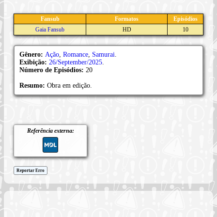
Fansub
Formatos
Episódios
Gaia Fansub
HD
10
Gênero:
Ação
,
Romance
,
Samurai
.
Exibição:
26/September/2025
.
Número de Episódios:
20
Resumo:
Obra em edição.
Referência externa:
Reportar Erro