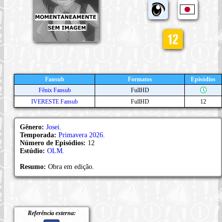
Fansub
Formatos
Episódios
Fênix Fansub
FullHD
IVERESTE Fansub
FullHD
12
Gênero:
Josei
.
Temporada:
Primavera 2026
.
Número de Episódios:
12
Estúdio:
OLM
.
Resumo:
Obra em edição.
Referência externa: