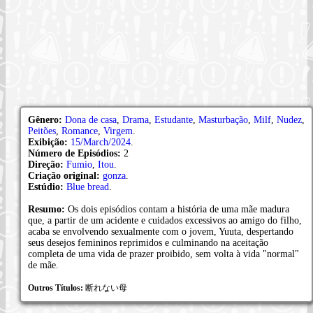
Gênero:
Dona de casa
,
Drama
,
Estudante
,
Masturbação
,
Milf
,
Nudez
,
Peitões
,
Romance
,
Virgem
.
Exibição:
15/March/2024
.
Número de Episódios:
2
Direção:
Fumio
,
Itou
.
Criação original:
gonza
.
Estúdio:
Blue bread
.
Resumo:
Os dois episódios contam a história de uma mãe madura
que, a partir de um acidente e cuidados excessivos ao amigo do filho,
acaba se envolvendo sexualmente com o jovem, Yuuta, despertando
seus desejos femininos reprimidos e culminando na aceitação
completa de uma vida de prazer proibido, sem volta à vida "normal"
de mãe.
Outros Títulos:
断れない母