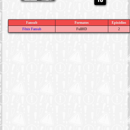
Fansub
Formatos
Episódios
Fênix Fansub
FullHD
2