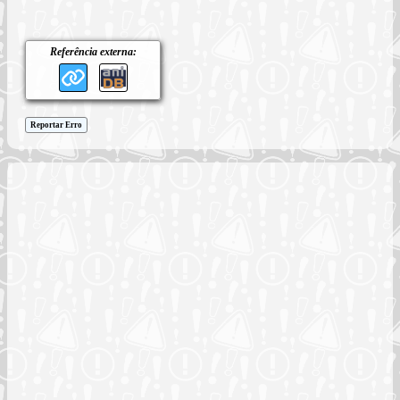
Referência externa:
Reportar Erro