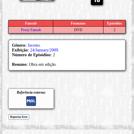
Fansub
Formatos
Episódios
Proxy Fansub
DVD
2
Gênero:
Incesto
.
Exibição:
24/January/2009
.
Número de Episódios:
2
Resumo:
Obra em edição.
Referência externa:
Reportar Erro