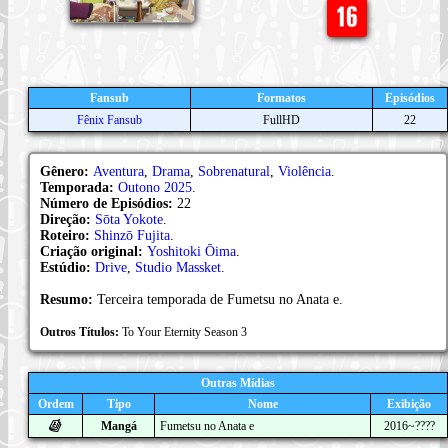
Fansub
Formatos
Episódios
Fênix Fansub
FullHD
22
Gênero:
Aventura
,
Drama
,
Sobrenatural
,
Violência
.
Temporada:
Outono 2025
.
Número de Episódios:
22
Direção:
Sōta Yokote
.
Roteiro:
Shinzō Fujita
.
Criação original:
Yoshitoki Ōima
.
Estúdio:
Drive
,
Studio Massket
.
Resumo:
Terceira temporada de Fumetsu no Anata e.
Outros Títulos:
To Your Eternity Season 3
Outras Mídias
Ordem
Tipo
Nome
Exibição
Mangá
Fumetsu no Anata e
2016~????