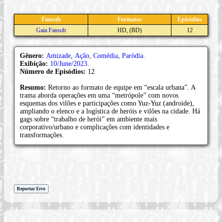
Fansub
Formatos
Episódios
Gaia Fansub
HD, (BD)
12
Gênero:
Amizade
,
Ação
,
Comédia
,
Paródia
.
Exibição:
10/June/2023
.
Número de Episódios:
12
Resumo:
Retorno ao formato de equipe em “escala urbana”. A
trama aborda operações em uma “metrópole” com novos
esquemas dos vilões e participações como Yuz‑Yuz (androide),
ampliando o elenco e a logística de heróis e vilões na cidade. Há
gags sobre “trabalho de herói” em ambiente mais
corporativo/urbano e complicações com identidades e
transformações.
Reportar Erro