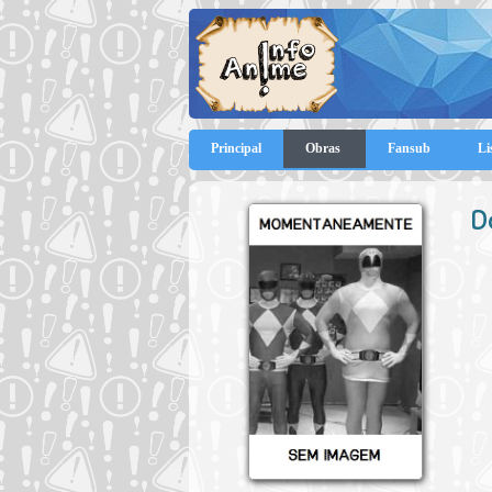
Principal
Obras
Fansub
Li
D