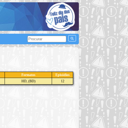
Formatos
Episódios
HD, (BD)
12