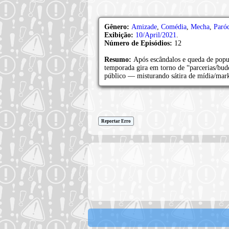
Gênero:
Amizade
,
Comédia
,
Mecha
,
Paró
Exibição:
10/April/2021
.
Número de Episódios:
12
Resumo:
Após escândalos e queda de popul
temporada gira em torno de “parcerias/budd
público — misturando sátira de mídia/mar
Reportar Erro