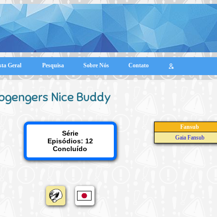
sta Geral
Pesquisa
Sobre Nós
Contato
ogengers Nice Buddy
Fansub
Série
Gaia Fansub
Episódios: 12
Concluído