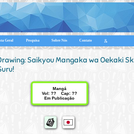
sta Geral
Pesquisa
Sobre Nós
Contato
Drawing: Saikyou Mangaka wa Oekaki Skil
Suru!
Mangá
Vol: ?? Cap: ??
Em Publicação