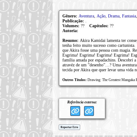
Gênero:
Aventura
,
Ação
,
Drama
,
Fantasia
Publicação:
.
Volumes:
??
Capítulos:
??
Autoria:
Resumo:
Akira Kamidai lamenta ter conse
tenha feito muito sucesso como cartunista
que Akira fosse uma pessoa com magia. Re
Esgrima! Esgrima! Esgrima! Esgrima! Esg
família amada por espadachins. Descobri a 
atravéz de um ”desenho”…? Uma aventura m
tecida por Akira que quer levar uma vida n
Outros Títulos:
Drawing: The Greatest Mangaka Be
Referência externa:
Reportar Erro