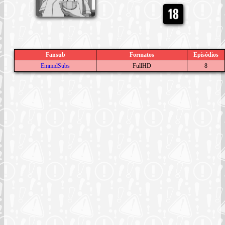
Fansub
Formatos
Episódios
EmmidSubs
FullHD
8