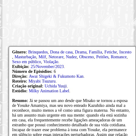
Gênero:
Brinquedos
,
Dona de casa
,
Drama
,
Família
,
Fetiche
,
Incesto
,
Masturbação
,
Milf
,
Netorare
,
Nudez
,
Obsceno
,
Peitões
,
Romance
,
Sexo em público
,
Violação
.
Exibição:
25/November/2023
.
Número de Episódios:
6
Direção:
Awai Shigeki & Fukumoto Kan
.
Roteiro:
Miyabi Tsuzuru
.
Criação original:
Uchida Yuuji
.
Estúdio:
Milky Animation Label
.
Resumo:
Já se passou um ano desde que Misako se tornou a esposa
de Yosuke Amamiya, mas seu novo enteado Kazuhiko ainda mal a
reconhece, muito menos a vê como uma figura materna. No entanto,
há um assunto mais urgente em sua mente: quando ela está sozinha
em casa, ela frequentemente recebe ligações ameaçadoras de um
estranho que possui conhecimento detalhado de sua vida cotidiana.
Incapaz de trazer esse problema à tona com Yosuke, ela permanece
em silêncio sobre essas interações perturbadoras. Assim que relação