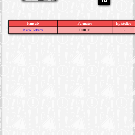
Fansub
Formatos
Episódios
Kuro Ookami
FullHD
3