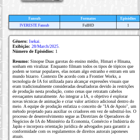
Fansub
Formatos
Episódios
IVERESTE Fansub
FullHD
1
Gênero:
Isekai
.
Exibição:
28/March/2025
.
Número de Episódios:
1
Resumo:
Sinopse Duas garotas do ensino médio, Himari e Hinana,
sonham em viralizar. Enquanto filmam todos os tipos de tópicos que
podem se tornar populares, elas notam algo estranho e entram em um
mundo bizarro. Contexto De acordo com a Frontier Works, a
tecnologia de IA foi utilizada para alcançar expressões visuais que
eram tradicionalmente consideradas desafiadoras devido às restrições
de produção nesta produção, como cenas que retratam cabelos
esvoaçantes naturalmente. Ao integrar a IA, o objetivo é explorar
novas técnicas de animação e criar valor artístico adicional dentro do
meio. A equipe de produção enfatiza o conceito de "IA de Apoio", um
método projetado para auxiliar os criadores em vez de substituí-los. O
processo de desenvolvimento segue as Diretrizes de Operadores de
Negócios de IA do Ministério da Economia, Comércio e Indústria do
Japão e incorpora orientação jurídica de advogados para garantir a
conformidade com os regulamentos de direitos autorais japoneses
atuais.