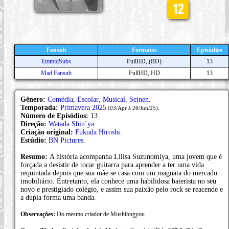
Fansub
Formatos
Episódios
EmmidSubs
FullHD, (BD)
13
Mad Fansub
FullHD, HD
13
Gênero:
Comédia
,
Escolar
,
Musical
,
Seinen
.
Temporada:
Primavera 2025
.
(03/Apr à 26/Jun/25)
Número de Episódios:
13
Direção:
Watada Shin`ya
.
Criação original:
Fukuda Hiroshi
.
Estúdio:
BN Pictures
.
Resumo:
A história acompanha Lilisa Suzunomiya, uma jovem que é
forçada a desistir de tocar guitarra para aprender a ter uma vida
requintada depois que sua mãe se casa com um magnata do mercado
imobiliário. Entretanto, ela conhece uma habilidosa baterista no seu
novo e prestigiado colégio, e assim sua paixão pelo rock se reacende e
a dupla forma uma banda.
Observações:
Do mesmo criador de Mushibugyou.