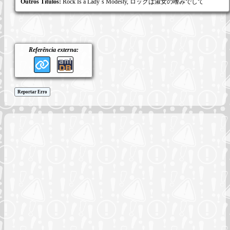
Outros Títulos:
Rock Is a Lady`s Modesty, ロックは淑女の嗜みでして
Referência externa:
Reportar Erro