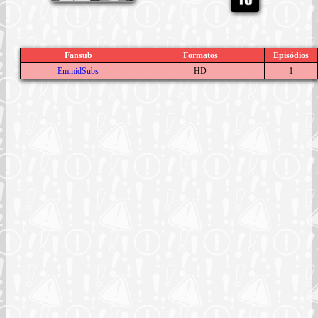
Fansub
Formatos
Episódios
EmmidSubs
HD
1