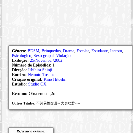
Gênero:
BDSM
,
Brinquedos
,
Drama
,
Escolar
,
Estudante
,
Incesto
,
Psicológico
,
Sexo grupal
,
Violação
.
Exibição:
25/November/2002
.
Número de Episódios:
1
Direção:
Ishihira Shinji
.
Roteiro:
Nemoto Toshizou
.
Criação original:
Kino Hitoshi
.
Estúdio:
Studio OX
.
Resumo:
Obra em edição.
Outros Títulos:
不純異性交遊 ~大切な君へ~
Referência externa: