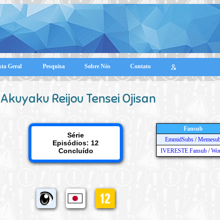
sta Geral
Pesquisa
Sobre Nós
Contato
Akuyaku Reijou Tensei Ojisan
Fansub
Série
EmmidSubs
/
Memesu
Episódios: 12
Concluído
IVERESTE Fansub
/
Wor