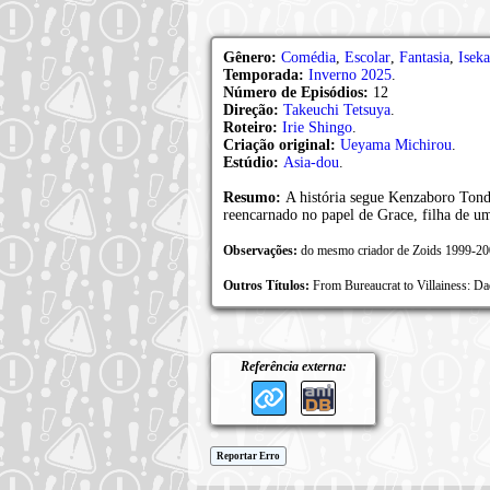
Gênero:
Comédia
,
Escolar
,
Fantasia
,
Iseka
Temporada:
Inverno 2025
.
Número de Episódios:
12
Direção:
Takeuchi Tetsuya
.
Roteiro:
Irie Shingo
.
Criação original:
Ueyama Michirou
.
Estúdio:
Asia-dou
.
Resumo:
A história segue Kenzaboro Ton
reencarnado no papel de Grace, filha de
Observações:
do mesmo criador de Zoids 1999-2
Outros Títulos:
From Bureaucrat to Villaine
Referência externa:
Reportar Erro