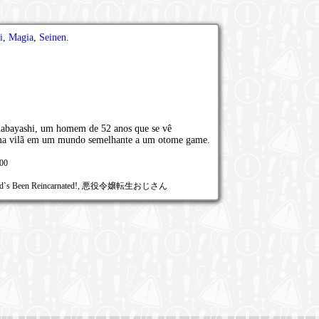
i
,
Magia
,
Seinen
.
dabayashi, um homem de 52 anos que se vê
 uma vilã em um mundo semelhante a um otome game.
000
ss: Dad`s Been Reincarnated!, 悪役令嬢転生おじさん