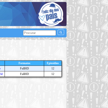
Formatos
Episódios
b
FullHD
12
ld
FullHD
12