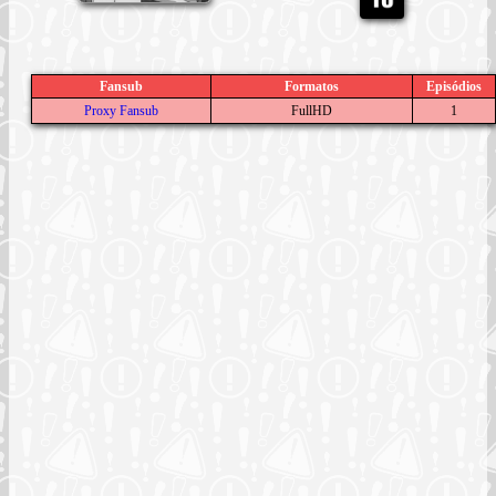
Fansub
Formatos
Episódios
Proxy Fansub
FullHD
1