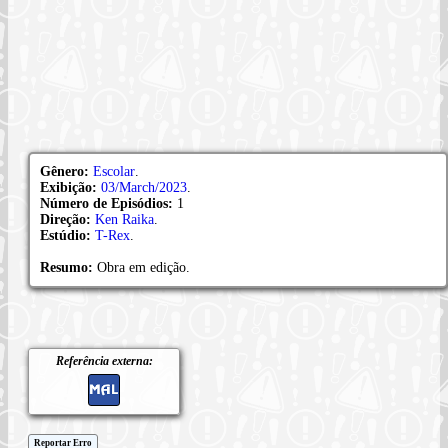
Gênero:
Escolar
.
Exibição:
03/March/2023
.
Número de Episódios:
1
Direção:
Ken Raika
.
Estúdio:
T-Rex
.
Resumo:
Obra em edição.
Referência externa:
Reportar Erro