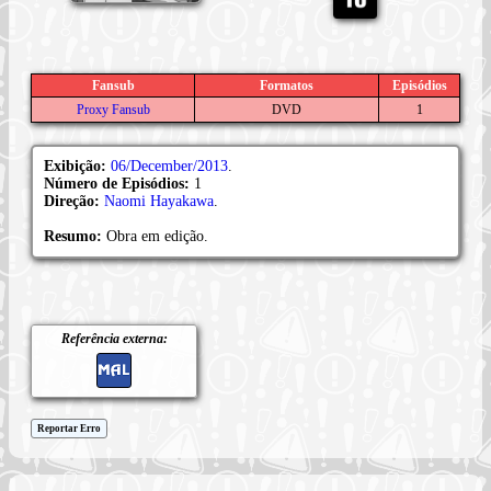
Fansub
Formatos
Episódios
Proxy Fansub
DVD
1
Exibição:
06/December/2013
.
Número de Episódios:
1
Direção:
Naomi Hayakawa
.
Resumo:
Obra em edição.
Referência externa:
Reportar Erro