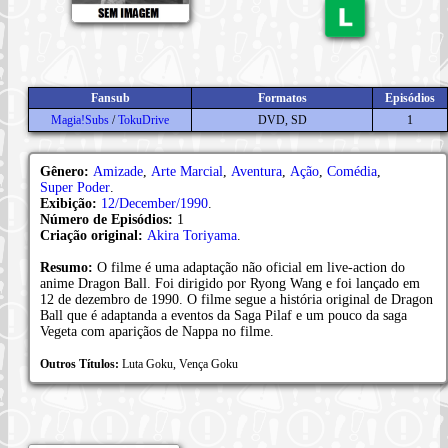
Fansub
Formatos
Episódios
Magia!Subs
/
TokuDrive
DVD, SD
1
Gênero:
Amizade
,
Arte Marcial
,
Aventura
,
Ação
,
Comédia
,
Super Poder
.
Exibição:
12/December/1990
.
Número de Episódios:
1
Criação original:
Akira Toriyama
.
Resumo:
O filme é uma adaptação não oficial em live-action do
anime Dragon Ball. Foi dirigido por Ryong Wang e foi lançado em
12 de dezembro de 1990. O filme segue a história original de Dragon
Ball que é adaptanda a eventos da Saga Pilaf e um pouco da saga
Vegeta com apariçãos de Nappa no filme.
Outros Títulos:
Luta Goku, Vença Goku