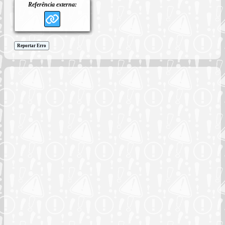
Referência externa:
Reportar Erro