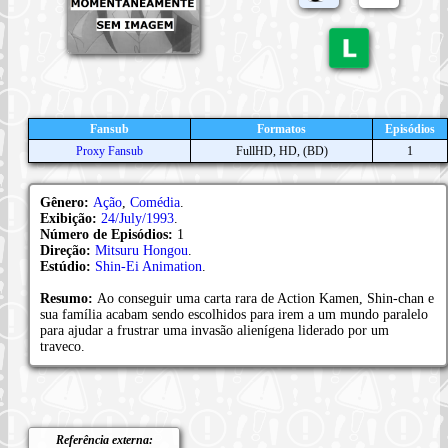
Fansub
Formatos
Episódios
Proxy Fansub
FullHD, HD, (BD)
1
Gênero:
Ação
,
Comédia
.
Exibição:
24/July/1993
.
Número de Episódios:
1
Direção:
Mitsuru Hongou
.
Estúdio:
Shin-Ei Animation
.
Resumo:
Ao conseguir uma carta rara de Action Kamen, Shin-chan e
sua família acabam sendo escolhidos para irem a um mundo paralelo
para ajudar a frustrar uma invasão alienígena liderado por um
traveco.
Referência externa: