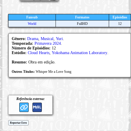
Fansub
Formatos
Episódios
World
FullHD
12
Gênero:
Drama
,
Musical
,
Yuri
.
Temporada:
Primavera 2024
.
Número de Episódios:
12
Estúdio:
Cloud Hearts
,
Yokohama Animation Laboratory
.
Resumo:
Obra em edição.
Outros Títulos:
Whisper Me a Love Song
Referência externa:
Reportar Erro