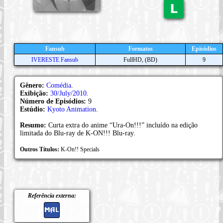
Fansub
Formatos
Episódios
IVERESTE Fansub
FullHD, (BD)
9
Gênero:
Comédia
.
Exibição:
30/July/2010
.
Número de Episódios:
9
Estúdio:
Kyoto Animation
.
Resumo:
Curta extra do anime “Ura-On!!!” incluído na edição
limitada do Blu-ray de K-ON!!! Blu-ray.
Outros Títulos:
K-On!! Specials
Referência externa: