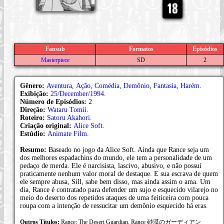
Fansub
Formatos
Episódios
Masterpiece
SD
2
Gênero:
Aventura
,
Ação
,
Comédia
,
Demônio
,
Fantasia
,
Harém
.
Exibição:
25/December/1994
.
Número de Episódios:
2
Direção:
Wataru Tomii
.
Roteiro:
Satoru Akahori
.
Criação original:
Alice Soft
.
Estúdio:
Animate Film
.
Resumo:
Baseado no jogo da Alice Soft. Ainda que Rance seja um
dos melhores espadachins do mundo, ele tem a personalidade de um
pedaço de merda. Ele é narcisista, lascivo, abusivo, e não possui
praticamente nenhum valor moral de destaque. E sua escrava de quem
ele sempre abusa, Sill, sabe bem disso, mas ainda assim o ama. Um
dia, Rance é contratado para defender um sujo e esquecido vilarejo no
meio do deserto dos repetidos ataques de uma feiticeira com pouca
roupa com a intenção de ressucitar um demônio esquecido há eras.
Outros Títulos:
Rance: The Desert Guardian, Rance 砂漠のガーディアン