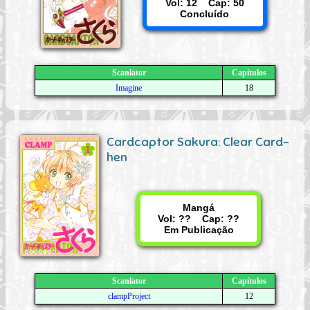
Vol: 12 Cap: 50
Concluído
Scanlator
Capítulos
Imagine
18
Cardcaptor Sakura: Clear Card-
hen
Mangá
Vol: ?? Cap: ??
Em Publicação
Scanlator
Capítulos
clampProject
12