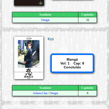
Scanlator
Capítulos
Onegai
16
Koi
Mangá
Vol: 1 Cap: 8
Concluído
Scanlator
Capítulos
Ashura Clan
/
Onegai
8