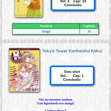
Vol: 3 Cap: 15
Concluído
Scanlator
Capítulos
Onegai
15
Tokyo Tower Kankeisha Kakui
One-shot
Vol: - Cap: 1
Concluído
Não encontramos nenhum
Scan legendando este mangá!
Conhece algum?