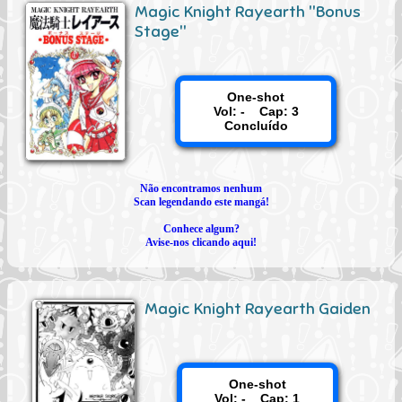
Magic Knight Rayearth "Bonus
Stage"
One-shot
Vol: - Cap: 3
Concluído
Não encontramos nenhum
Scan legendando este mangá!
Conhece algum?
Avise-nos clicando aqui!
Magic Knight Rayearth Gaiden
One-shot
Vol: - Cap: 1