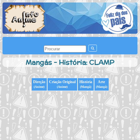
Mangás - História: CLAMP
Direção
Criação Original
História
Arte
(Anime)
(Anime)
(Mangá)
(Mangá)