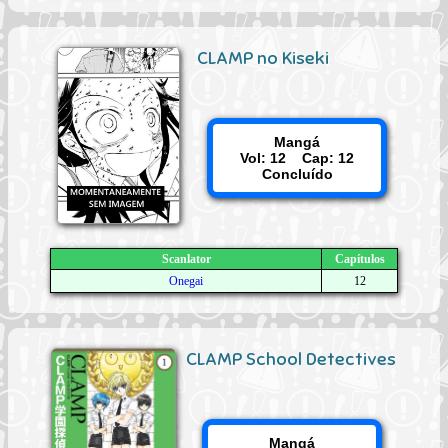
CLAMP no Kiseki
Mangá
Vol: 12 Cap: 12
Concluído
Scanlator
Capítulos
Onegai
12
CLAMP School Detectives
Mangá