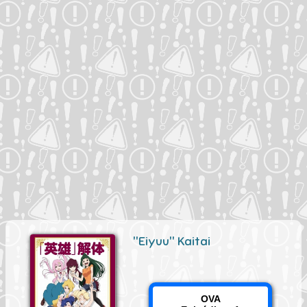
"Eiyuu" Kaitai
OVA