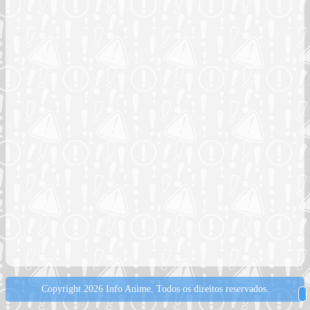
Copyright 2026 Info Anime.
Todos os direitos reservados.