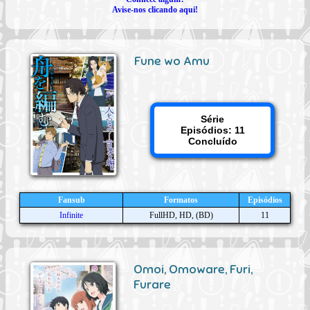
Avise-nos clicando aqui!
Fune wo Amu
Série
Episódios: 11
Concluído
Fansub
Formatos
Episódios
Infinite
FullHD, HD, (BD)
11
Omoi, Omoware, Furi,
Furare