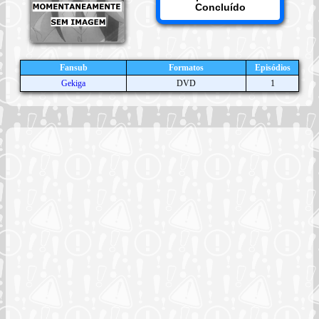
Concluído
Fansub
Formatos
Episódios
Gekiga
DVD
1