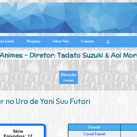
sta Geral
Pesquisa
Sobre Nós
Contato
Animes - Diretor: Tadato Suzuki & Aoi Mor
Direção
(Anime)
r no Ura de Yani Suu Futari
Fansub
Série
Crystal Fansub
Episódios: 12