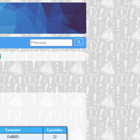
i
Formatos
Episódios
FullHD
12