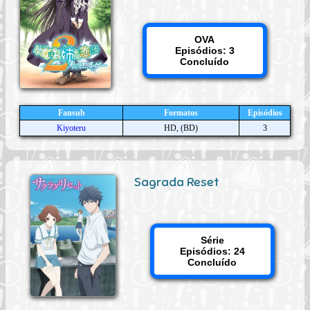
OVA
Episódios: 3
Concluído
Fansub
Formatos
Episódios
Kiyoteru
HD, (BD)
3
Sagrada Reset
Série
Episódios: 24
Concluído