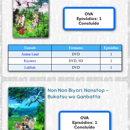
OVA
Episódios: 1
Concluído
Fansub
Formatos
Episódios
Anime Land
DVD
1
Kiyoteru
DVD, SD
1
LoliSub
DVD
1
Non Non Biyori: Nonstop -
Bukatsu wo Ganbatta
OVA
Episódios: 1
Concluído