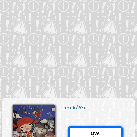
.hack//Gift
OVA