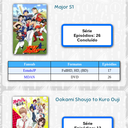
Major S1
Série
Episódios: 26
Concluído
Fansub
Formatos
Episódios
EstudoJP
FullHD, HD, (BD)
17
MDAN
DVD
26
Ookami Shoujo to Kuro Ouji
Série