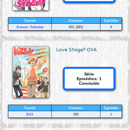
Fansub
Formatos
Episódios
Koisuru
/
Sukinime
HD, (BD)
6
Love Stage!! OVA
Série
Episódios: 1
Concluído
Fansub
Formatos
Episódios
BAS
HD
1