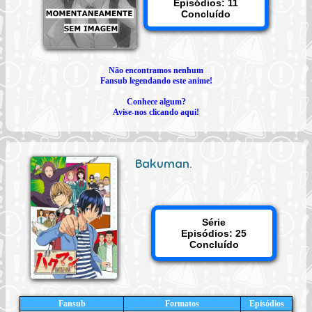
Episódios: 11
Concluído
Não encontramos nenhum
Fansub legendando este anime!
Conhece algum?
Avise-nos clicando aqui!
Bakuman.
Série
Episódios: 25
Concluído
Fansub
Formatos
Episódios