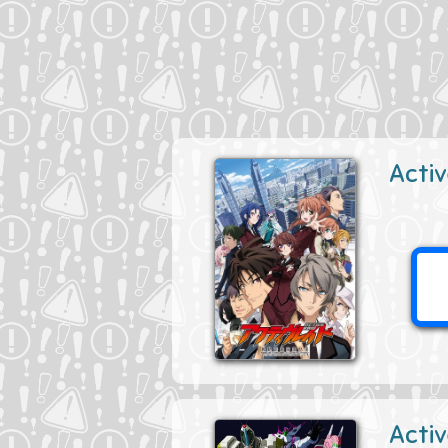
Activ
Activ