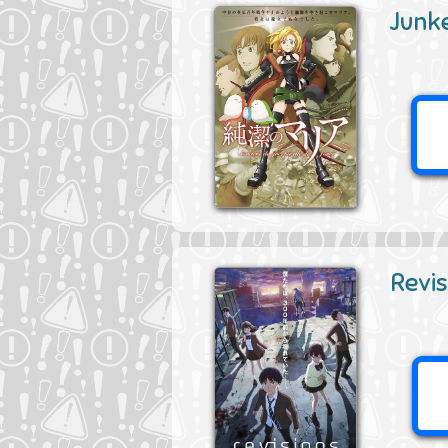
Junk
Revis