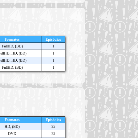
Formatos
Episódios
FullHD, (BD)
1
ullHD, HD, (BD)
1
ullHD, HD, (BD)
1
FullHD, (BD)
1
Formatos
Episódios
HD, (BD)
25
DVD
25