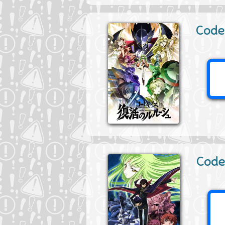
Code
Code