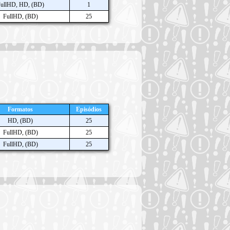
ullHD, HD, (BD)
1
FullHD, (BD)
25
Formatos
Episódios
HD, (BD)
25
FullHD, (BD)
25
FullHD, (BD)
25