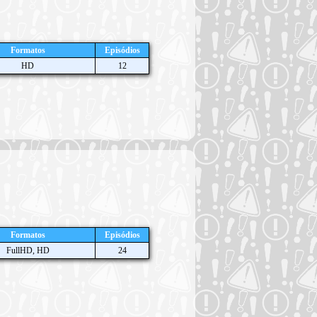
Formatos
Episódios
HD
12
Formatos
Episódios
FullHD, HD
24