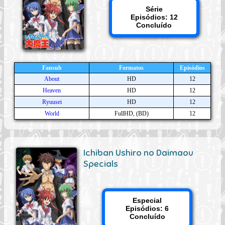
Série
Episódios: 12
Concluído
Fansub
Formatos
Episódios
About
HD
12
Heaven
HD
12
Ryuusei
HD
12
World
FullHD, (BD)
12
Ichiban Ushiro no Daimaou
Specials
Especial
Episódios: 6
Concluído