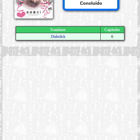
Concluído
Scanlator
Capítulos
Diabolick
6