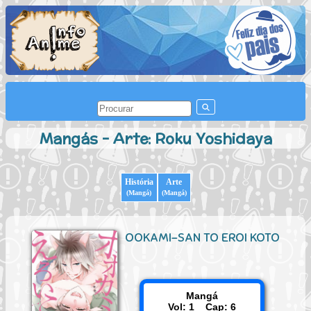
Mangás - Arte: Roku Yoshidaya
História
Arte
(Mangá)
(Mangá)
OOKAMI-SAN TO EROI KOTO
Mangá
Vol: 1 Cap: 6