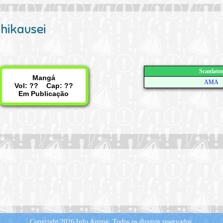
hikausei
Scanlato
Mangá
AMA
Vol: ?? Cap: ??
Em Publicação
Copyright 2026 Info Anime.
Todos os direitos reservados.