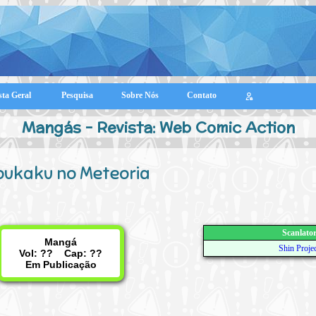
sta Geral
Pesquisa
Sobre Nós
Contato
Mangás - Revista: Web Comic Action
ukaku no Meteoria
Scanlato
Mangá
Shin Proje
Vol: ?? Cap: ??
Em Publicação