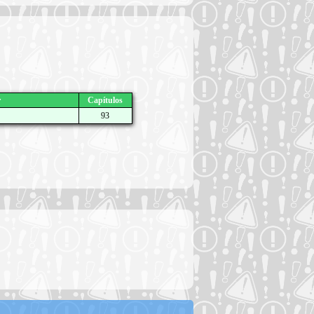
r
Capítulos
93