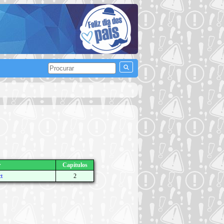
r
Capítulos
ct
2