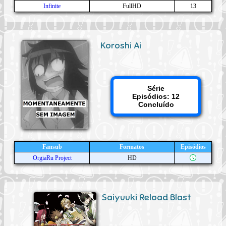
Infinite
FullHD
13
Koroshi Ai
Série
Episódios: 12
Concluído
Fansub
Formatos
Episódios
OrgiaRu Project
HD
Saiyuuki Reload Blast