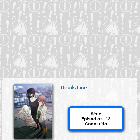
Devils Line
Série
Episódios: 12
Concluído