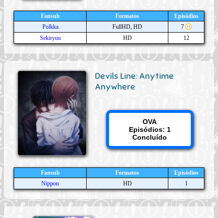
Fansub
Formatos
Episódios
Polkka
FullHD, HD
7
Sekiryuu
HD
12
Devils Line: Anytime
Anywhere
OVA
Episódios: 1
Concluído
Fansub
Formatos
Episódios
Nippon
HD
1