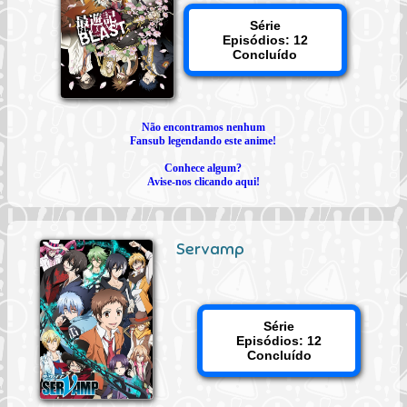
Série
Episódios: 12
Concluído
Não encontramos nenhum
Fansub legendando este anime!
Conhece algum?
Avise-nos clicando aqui!
Servamp
Série
Episódios: 12
Concluído