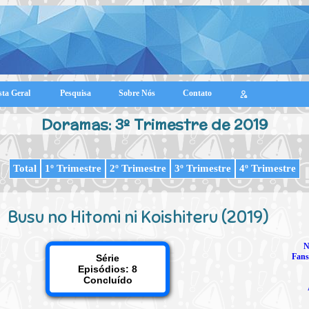
sta Geral
Pesquisa
Sobre Nós
Contato
Doramas: 3º Trimestre de 2019
Total
1º Trimestre
2º Trimestre
3º Trimestre
4º Trimestre
Busu no Hitomi ni Koishiteru (2019)
N
Fans
Série
Episódios: 8
Concluído