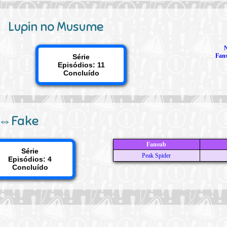
Lupin no Musume
N
Fans
Série
Episódios: 11
Concluído
l⇔Fake
Fansub
Série
Peak Spider
Episódios: 4
Concluído