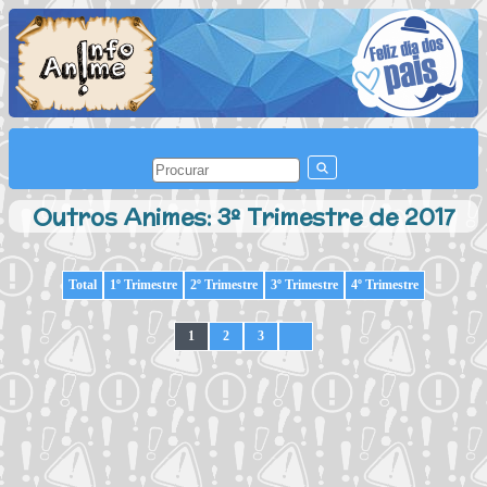
Outros Animes: 3º Trimestre de 2017
Total
1º Trimestre
2º Trimestre
3º Trimestre
4º Trimestre
1
2
3