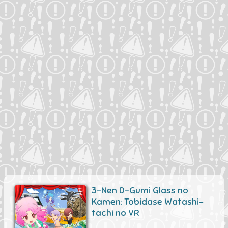
3-Nen D-Gumi Glass no
Kamen: Tobidase Watashi-
tachi no VR