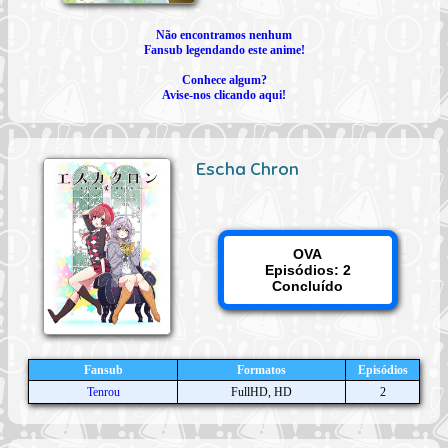
Não encontramos nenhum
Fansub legendando este anime!
Conhece algum?
Avise-nos clicando aqui!
Escha Chron
OVA
Episódios: 2
Concluído
Fansub
Formatos
Episódios
Tenrou
FullHD, HD
2