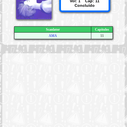
Vol: 1 Cap: 11
Concluído
Scanlator
Capítulos
AMA
11