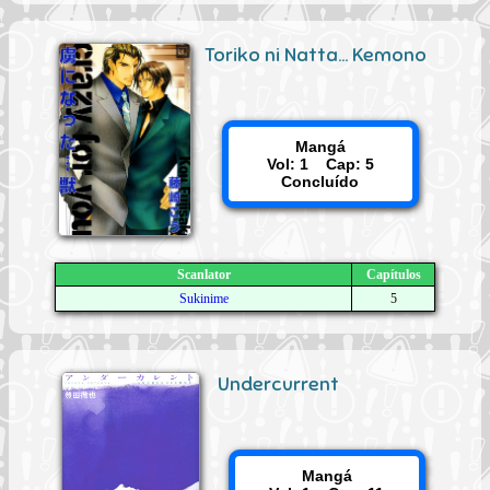
Toriko ni Natta... Kemono
Mangá
Vol: 1 Cap: 5
Concluído
Scanlator
Capítulos
Sukinime
5
Undercurrent
Mangá