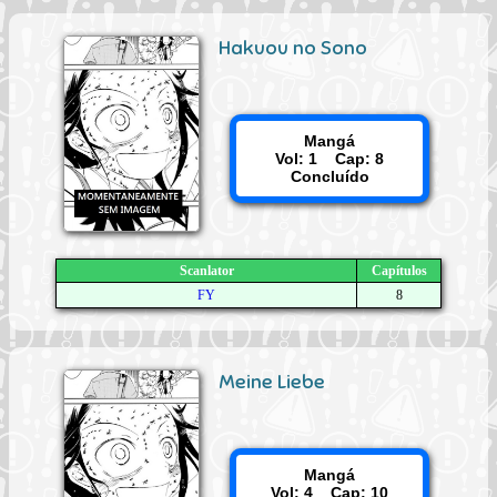
Hakuou no Sono
Mangá
Vol: 1 Cap: 8
Concluído
Scanlator
Capítulos
FY
8
Meine Liebe
Mangá
Vol: 4 Cap: 10