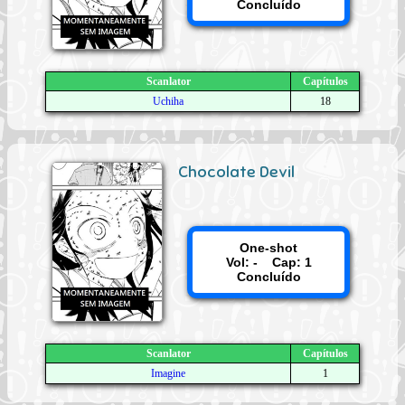
Concluído
Scanlator
Capítulos
Uchiha
18
Chocolate Devil
One-shot
Vol: - Cap: 1
Concluído
Scanlator
Capítulos
Imagine
1