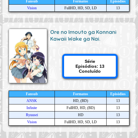
Fansub
Formatos
Episódios
Vision
FullHD, HD, SD, LD
13
Ore no Imouto ga Konnani
Kawaii Wake ga Nai.
Série
Episódios: 13
Concluído
Fansub
Formatos
Episódios
ANSK
HD, (BD)
13
Infinite
FullHD, HD, (BD)
13
Ryuusei
HD
13
Vision
FullHD, HD, SD, LD
13