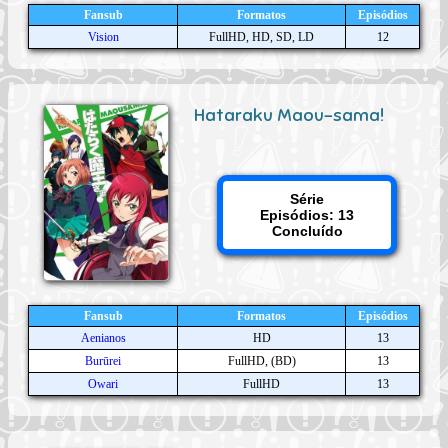
Fansub
Formatos
Episódios
Vision
FullHD, HD, SD, LD
12
Hataraku Maou-sama!
Série
Episódios: 13
Concluído
Fansub
Formatos
Episódios
Aenianos
HD
13
Burūrei
FullHD, (BD)
13
Owari
FullHD
13