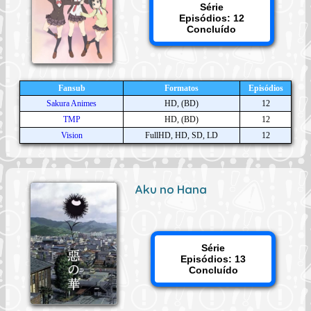
Série
Episódios: 12
Concluído
Fansub
Formatos
Episódios
Sakura Animes
HD, (BD)
12
TMP
HD, (BD)
12
Vision
FullHD, HD, SD, LD
12
Aku no Hana
Série
Episódios: 13
Concluído