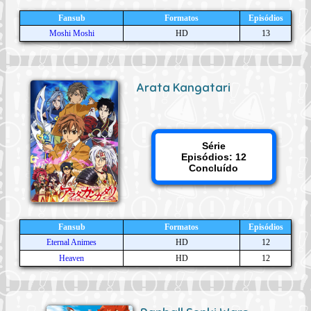
Fansub
Formatos
Episódios
Moshi Moshi
HD
13
Arata Kangatari
Série
Episódios: 12
Concluído
Fansub
Formatos
Episódios
Eternal Animes
HD
12
Heaven
HD
12