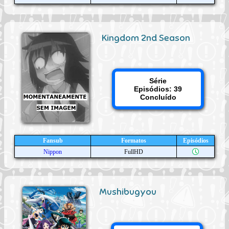
Kingdom 2nd Season
Série
Episódios: 39
Concluído
Fansub
Formatos
Episódios
Nippon
FullHD
Mushibugyou