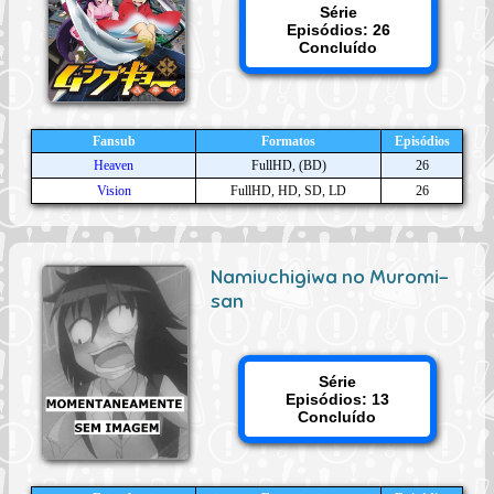
Série
Episódios: 26
Concluído
Fansub
Formatos
Episódios
Heaven
FullHD, (BD)
26
Vision
FullHD, HD, SD, LD
26
Namiuchigiwa no Muromi-
san
Série
Episódios: 13
Concluído