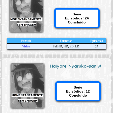
Série
Episódios: 24
Concluído
Fansub
Formatos
Episódios
Vision
FullHD, HD, SD, LD
24
Haiyore! Nyaruko-san W
Série
Episódios: 12
Concluído