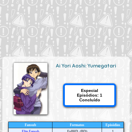
Ai Yori Aoshi: Yumegatari
Especial
Episódios: 1
Concluído
Fansub
Formatos
Episódios
Elite Fansub
FullHD, (BD)
1