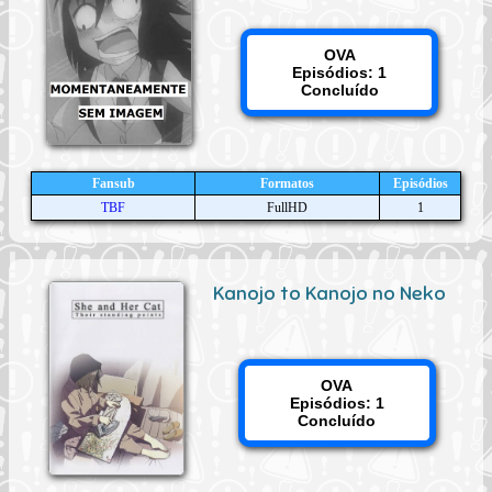
OVA
Episódios: 1
Concluído
Fansub
Formatos
Episódios
TBF
FullHD
1
Kanojo to Kanojo no Neko
OVA
Episódios: 1
Concluído