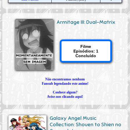
Armitage III: Dual-Matrix
Filme
Episódios: 1
Concluído
Não encontramos nenhum
Fansub legendando este anime!
Conhece algum?
Avise-nos clicando aqui!
Galaxy Angel Music
Collection: Shouen to Shien no