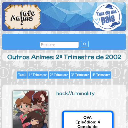
Outros Animes: 2º Trimestre de 2002
Total
1º Trimestre
2º Trimestre
3º Trimestre
4º Trimestre
.hack//Liminality
OVA
Episódios: 4
Concluído