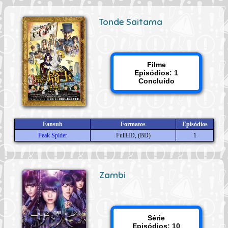
Tonde Saitama
Filme
Episódios: 1
Concluído
Fansub
Formatos
Episódios
Peak Spider
FullHD, (BD)
1
Zambi
Série
Episódios: 10