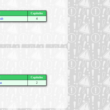
r
Capítulos
sub
4
r
Capítulos
na
2