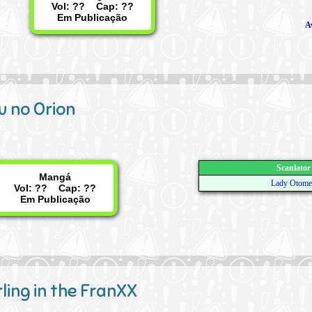
Vol: ?? Cap: ??
Em Publicação
A
u no Orion
Scanlator
Mangá
Lady Otome
Vol: ?? Cap: ??
Em Publicação
ling in the FranXX