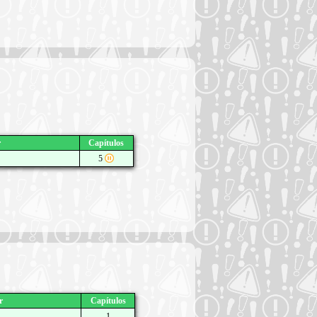
r
Capítulos
5
r
Capítulos
1