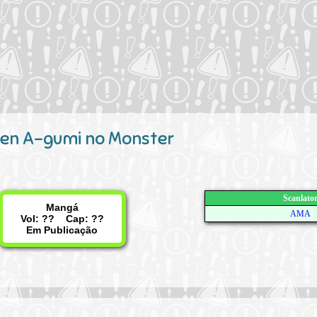
nen A-gumi no Monster
Scanlato
Mangá
AMA
Vol: ?? Cap: ??
Em Publicação