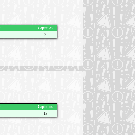
r
Capítulos
2
r
Capítulos
15