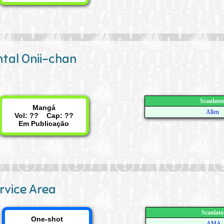
tal Onii-chan
Scanlato
Mangá
Allen
Vol: ?? Cap: ??
Em Publicação
rvice Area
Scanlato
One-shot
AMA