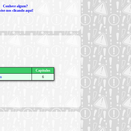
Conhece algum?
vise-nos clicando aqui!
Capítulos
n
6