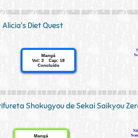
Alicia's Diet Quest
Sc
Mangá
Vol: 3 Cap: 18
Concluído
rifureta Shokugyou de Sekai Saikyou Zer
Nã
Scan
Mangá