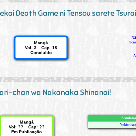
sekai Death Game ni Tensou sarete Tsura
Nã
Sca
Mangá
Vol: 3 Cap: 18
Concluído
A
kari-chan wa Nakanaka Shinanai!
Scanlato
Mangá
Yukino sc
Vol: ?? Cap: ??
Em Publicação