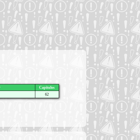
r
Capítulos
62