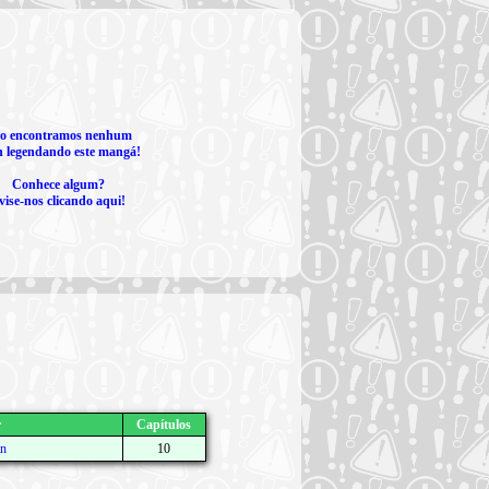
i
o encontramos nenhum
n legendando este mangá!
Conhece algum?
vise-nos clicando aqui!
r
Capítulos
an
10