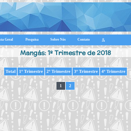
sta Geral
Pesquisa
Sobre Nós
Contato
Mangás: 1º Trimestre de 2018
Total
1º Trimestre
2º Trimestre
3º Trimestre
4º Trimestre
1
2