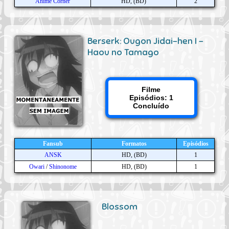
Anime Corner
HD, (BD)
2
Berserk: Ougon Jidai-hen I -
Haou no Tamago
Filme
Episódios: 1
Concluído
Fansub
Formatos
Episódios
ANSK
HD, (BD)
1
Owari
/
Shinonome
HD, (BD)
1
Blossom