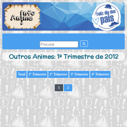
Outros Animes: 1º Trimestre de 2012
Total
1º Trimestre
2º Trimestre
3º Trimestre
4º Trimestre
1
2