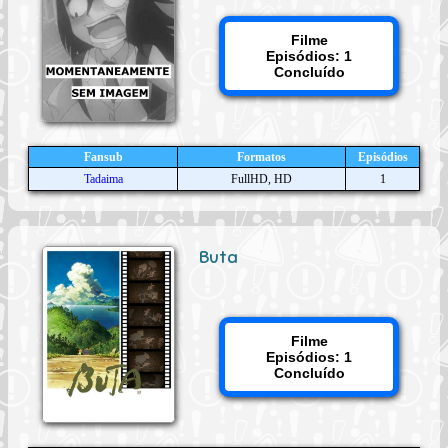
Filme
Episódios: 1
Concluído
Fansub
Formatos
Episódios
Tadaima
FullHD, HD
1
Buta
Filme
Episódios: 1
Concluído