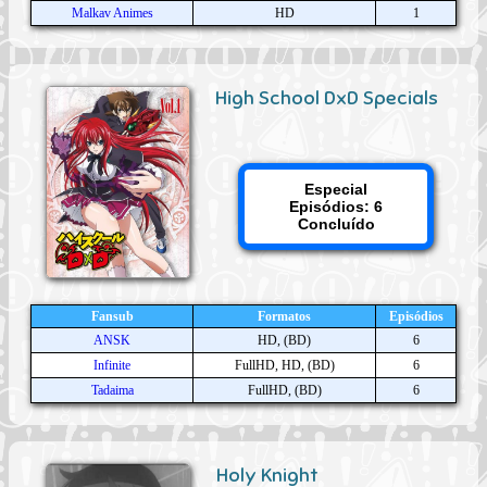
Malkav Animes
HD
1
High School DxD Specials
Especial
Episódios: 6
Concluído
Fansub
Formatos
Episódios
ANSK
HD, (BD)
6
Infinite
FullHD, HD, (BD)
6
Tadaima
FullHD, (BD)
6
Holy Knight