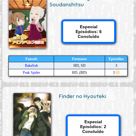
Soudanshitsu
Especial
Episódios: 6
Concluído
Fansub
Formatos
Episódios
BakaSub
HD, SD
3
Peak Spider
HD, (BD)
3
Finder no Hyouteki
Especial
Episódios: 2
Concluído